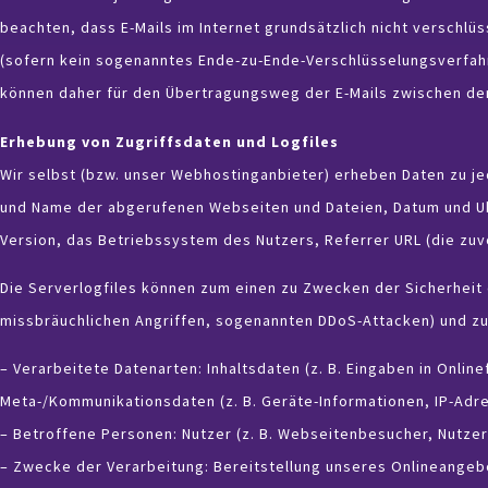
beachten, dass E-Mails im Internet grundsätzlich nicht verschl
(sofern kein sogenanntes Ende-zu-Ende-Verschlüsselungsverfah
können daher für den Übertragungsweg der E-Mails zwischen d
Erhebung von Zugriffsdaten und Logfiles
Wir selbst (bzw. unser Webhostinganbieter) erheben Daten zu je
und Name der abgerufenen Webseiten und Dateien, Datum und Uh
Version, das Betriebssystem des Nutzers, Referrer URL (die zuv
Die Serverlogfiles können zum einen zu Zwecken der Sicherheit 
missbräuchlichen Angriffen, sogenannten DDoS-Attacken) und zum
– Verarbeitete Datenarten: Inhaltsdaten (z. B. Eingaben in Onlin
Meta-/Kommunikationsdaten (z. B. Geräte-Informationen, IP-Adr
– Betroffene Personen: Nutzer (z. B. Webseitenbesucher, Nutzer
– Zwecke der Verarbeitung: Bereitstellung unseres Onlineangeb