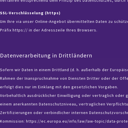
Verfahren entsprechend dem Prinzip des Datenschutzes, durch T
SSL-Verschlüsselung (https)
Um Ihre via unser Online-Angebot übermittelten Daten zu schütz
Präfix https:// in der Adresszeile Ihres Browsers.
Datenverarbeitung in Drittländern
Sofern wir Daten in einem Drittland (d. h. außerhalb der Europä
Rahmen der Inanspruchnahme von Diensten Dritter oder der Offe
erfolgt dies nur im Einklang mit den gesetzlichen Vorgaben.
Vorbehaltlich ausdrücklicher Einwilligung oder vertraglich oder 
einem anerkannten Datenschutzniveau, vertraglichen Verpflich
Zertifizierungen oder verbindlicher internen Datenschutzvorschr
Kommission:
https://ec.europa.eu/info/law/law-topic/data-prot