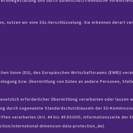
echnikgestaltung und durch datenschutzfreundliche Voreinstell
en, nutzen wir eine SSL-Verschlüsselung. Sie erkennen derart v
ischen Union (EU), des Europäischen Wirtschaftsraums (EWR)) vera
nlegung bzw. Übermittlung von Daten an andere Personen, Stell
gesetzlich erforderlicher Übermittlung verarbeiten oder lassen wi
tung durch sogenannte Standardschutzklauseln der EU-Kommissio
iften verarbeiten (Art. 44 bis 49 DSGVO, Informationsseite der E
ection/international-dimension-data-protection_de
).