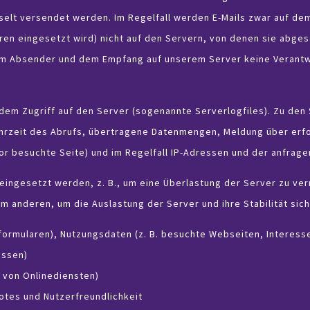
üsselt versendet werden. Im Regelfall werden E-Mails zwar auf d
ren eingesetzt wird) nicht auf den Servern, von denen sie abg
em Absender und dem Empfang auf unserem Server keine Verant
dem Zugriff auf den Server (sogenannte Serverlogfiles). Zu den
rzeit des Abrufs, übertragene Datenmengen, Meldung über erfo
or besuchte Seite) und im Regelfall IP-Adressen und der anfrag
eingesetzt werden, z. B., um eine Überlastung der Server zu ve
 anderen, um die Auslastung der Server und ihre Stabilität sich
eformularen), Nutzungsdaten (z. B. besuchte Webseiten, Interesse
essen)
 von Onlinediensten)
otes und Nutzerfreundlichkeit